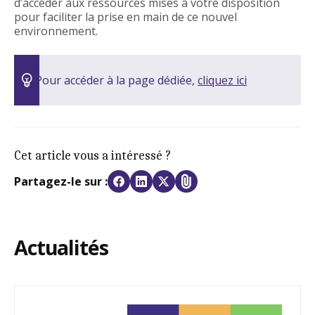
d’accéder aux ressources mises à votre disposition
pour faciliter la prise en main de ce nouvel
environnement.
Pour accéder à la page dédiée,
cliquez ici
Cet article vous a intéressé ?
Se connecter
Partagez-le sur :
Fermer
Login
Actualités
Fermer
Fermer
Partagez cette page en copiant l’URL et en la
Mot de passe
collant dans votre email.
Vous pouvez cliquer
sur l'icon de copie à côté de l'url
Affiche/cach