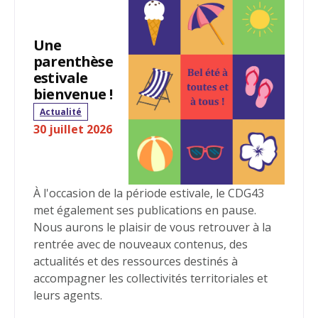
Rechercher
https://www.cdg43.fr/lancement-de-la-migration-vers-la-nouvelle-gamme-de-progiciels-wemagnus/
Une
parenthèse
estivale
bienvenue !
Se connecter
Actualité
30 juillet 2026
À l'occasion de la période estivale, le CDG43
met également ses publications en pause.
Nous aurons le plaisir de vous retrouver à la
rentrée avec de nouveaux contenus, des
actualités et des ressources destinés à
accompagner les collectivités territoriales et
leurs agents.