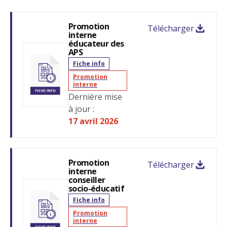
Promotion
Télécharger
interne
éducateur des
APS
Fiche info
Promotion
interne
Se connecter
Fermer
Dernière mise
à jour :
Login
17 avril 2026
Fermer
Promotion
Mot de passe
Télécharger
interne
conseiller
Affiche/cach
socio-éducatif
Fiche info
Rechercher
Promotion
interne