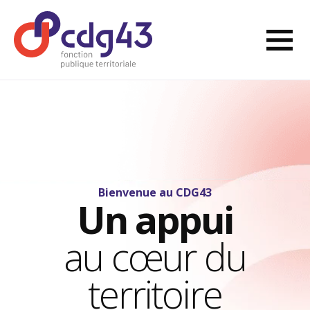
Aller au contenu
Ouvri
Retourner à l'accueil
Bienvenue au CDG43
Un appui
au cœur du
territoire