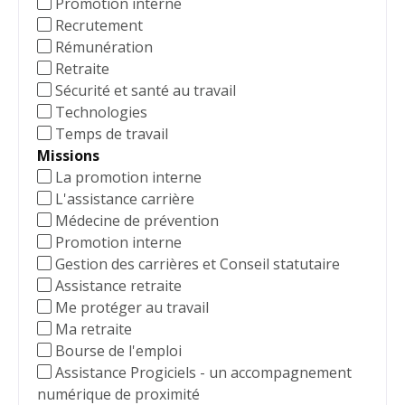
Promotion interne
Se connecter
Recrutement
Fermer
Rémunération
Retraite
Login
Sécurité et santé au travail
Technologies
Fermer
Temps de travail
Mot de passe
Missions
La promotion interne
Affiche/cach
L'assistance carrière
Rechercher
Médecine de prévention
Promotion interne
Gestion des carrières et Conseil statutaire
Assistance retraite
Me protéger au travail
Se connecter
Ma retraite
Bourse de l'emploi
Assistance Progiciels - un accompagnement
numérique de proximité