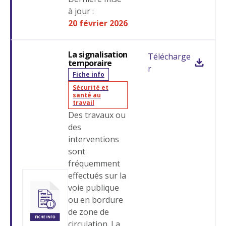
à jour :
20 février 2026
Se connecter
La signalisation
Fermer
Télécharge
temporaire
r
Fiche info
Login
Sécurité et
santé au
travail
Fermer
Des travaux ou
Mot de passe
des
interventions
Affiche/cach
sont
Rechercher
fréquemment
effectués sur la
voie publique
ou en bordure
de zone de
Se connecter
circulation. La